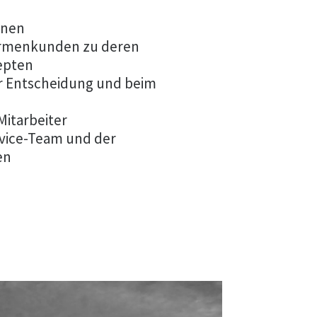
onen
Firmenkunden zu deren
epten
r Entscheidung und beim
itarbeiter
vice-Team und der
en