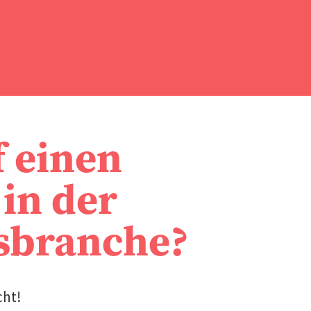
f einen
in der
sbranche?
cht!